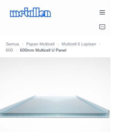
Beranda
Semua
Papan Multicell
Papan Multicell
Multicell 6 Lapisan
Multicell 6 Lapisan
Produk
600
600
600mm Multicell U Panel
Galeri Proyek
Tentang Kami
Hubungi Kami